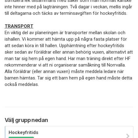
stimulera lek tillsammans med saker som man normalt kanske
inte hinner med på lagträningen. Två dagar i veckan, mellis ingår
till deltagarna och täcks av terminsavgiften för hockeyfritids.
TRANSPORT
En viktig del av planeringen är transporter mellan skolan och
ishallen. Vi kommer att hämta upp på några fasta platser för
att sedan köra in till hallen. Upphämtning efter hockeyfritids
sker sedan av föräldrar eller annan behörig vuxen, alternativt att
man tar sig hem på egen hand. Har man träning direkt efter HF
rekommenderar vi att ni organiserar samåkning till Norrvalla.
Alla föräldrar (eller annan vuxen) måste meddela ledare när
barnen hämtas. Tar sig ett barn hem på egen hand måste detta
också meddelas.
Välj grupp nedan
Hockeyfritids