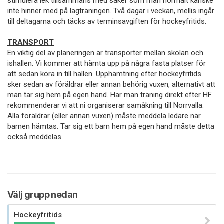
stimulera lek tillsammans med saker som man normalt kanske
inte hinner med på lagträningen. Två dagar i veckan, mellis ingår
till deltagarna och täcks av terminsavgiften för hockeyfritids.
TRANSPORT
En viktig del av planeringen är transporter mellan skolan och
ishallen. Vi kommer att hämta upp på några fasta platser för
att sedan köra in till hallen. Upphämtning efter hockeyfritids
sker sedan av föräldrar eller annan behörig vuxen, alternativt att
man tar sig hem på egen hand. Har man träning direkt efter HF
rekommenderar vi att ni organiserar samåkning till Norrvalla.
Alla föräldrar (eller annan vuxen) måste meddela ledare när
barnen hämtas. Tar sig ett barn hem på egen hand måste detta
också meddelas.
Välj grupp nedan
Hockeyfritids