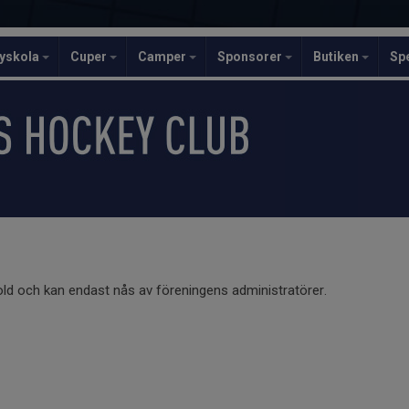
yskola
Cuper
Camper
Sponsorer
Butiken
Sp
old och kan endast nås av föreningens administratörer.