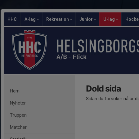
HHC
A-lag
Rekreation
Junior
U-lag
Hocke
A/B - Flick
Dold sida
Hem
Sidan du försöker nå är d
Nyheter
Truppen
Matcher