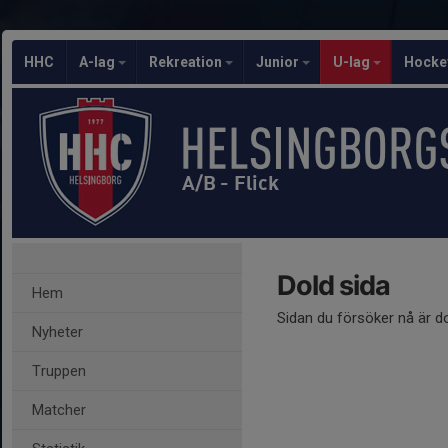
HHC
A-lag
Rekreation
Junior
U-lag
Hocke
A/B - Flick
Dold sida
Hem
Sidan du försöker nå är d
Nyheter
Truppen
Matcher