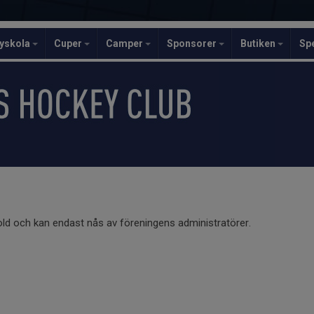
yskola
Cuper
Camper
Sponsorer
Butiken
Sp
old och kan endast nås av föreningens administratörer.