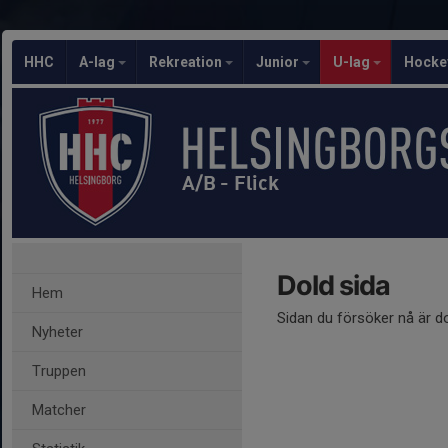
HHC
A-lag
Rekreation
Junior
U-lag
Hocke
A/B - Flick
Dold sida
Hem
Sidan du försöker nå är d
Nyheter
Truppen
Matcher