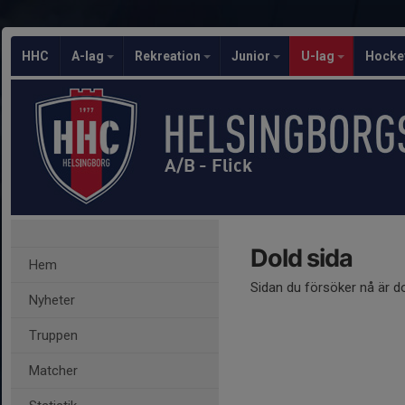
HHC
A-lag
Rekreation
Junior
U-lag
Hocke
A/B - Flick
Dold sida
Hem
Sidan du försöker nå är d
Nyheter
Truppen
Matcher