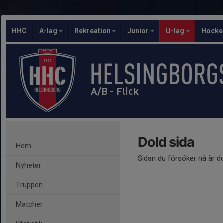
HHC
A-lag
Rekreation
Junior
U-lag
Hocke
A/B - Flick
Dold sida
Hem
Sidan du försöker nå är d
Nyheter
Truppen
Matcher