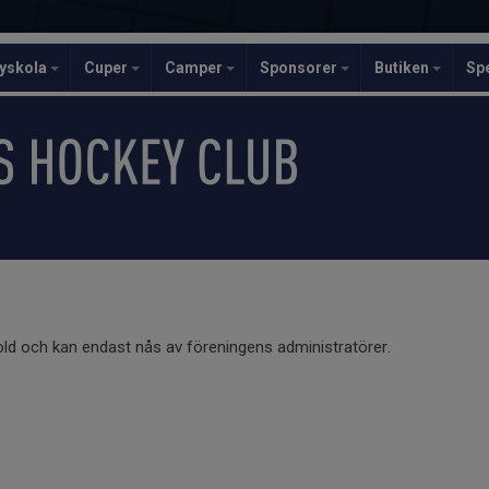
yskola
Cuper
Camper
Sponsorer
Butiken
Sp
old och kan endast nås av föreningens administratörer.