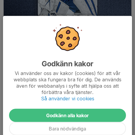
Godkänn kakor
Vi använder oss av kakor (cookies) för att vår
Helsingborgs HC kan med glädje välkomna Kaia
webbplats ska fungera bra för dig. De används
Hollingsworth till föreningens damsatsning inför säsongen
även för webbanalys i syfte att hjälpa oss att
2026/2027.
förbättra våra tjänster.
Så använder vi cookies
Den 24-åriga målvakten kommer från Massachusetts, USA, och
ansluter till Helsingborg efter fem säsonger...
Godkänn alla kakor
Läs mer
Bara nödvändiga