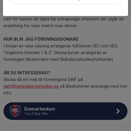
snabba beslut, ta ansvar mm. Detta ökar dessutom förståelsen
för domarna när man själv spelar matcher. Det är ju även ett
sätt för barnen att tjäna lite extrapengar eftersom det utgår en
ersättning för varje match man dömer.
HUR BLIR JAG FÖRENINGSDOMARE
I början av varje säsong arrangeras två kurser UD1 och UD2,
”Ungdoms Domare 1 & 2”. Dessa kurser arrangeras av
föreningen tillsammans med Skånska ishockeyförbundet.
ÄR DU INTRESSERAD?
Skicka då ett mejl till föreningens DAIF på
daif@helsingborgshockey.se
så återkommer ansvarige med mer
info.
Domartecken
YouTube film