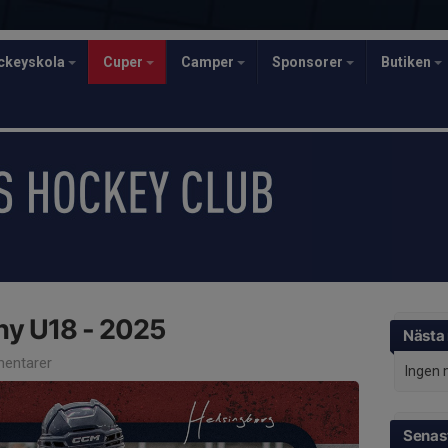
ckeyskola
Cuper
Camper
Sponsorer
Butiken
hy U18 - 2025
Nästa
entarer
Ingen 
Senast