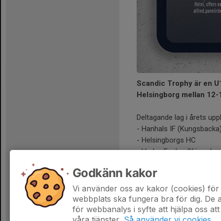
Scandic Trophy är en U
Helsingborg mellan 12
Deltagande lag i årets upp
- Hanhals IF (Kungsbacka
- Helsingborgs HC
- Herlev Eagles (Köpenha
- Limhamn...
Godkänn kakor
Läs mer
Vi använder oss av kakor (cookies) för 
webbplats ska fungera bra för dig. De
för webbanalys i syfte att hjälpa oss att
våra tjänster.
Så använder vi cookies