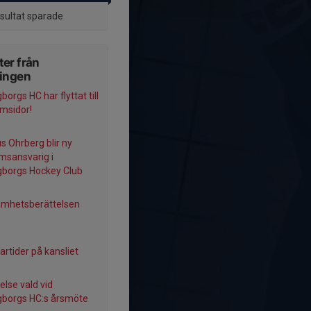
esultat sparade
er från
ningen
borgs HC har flyttat till
msidor!
 Ohrberg blir ny
sansvarig i
gborgs Hockey Club
amhetsberättelsen
tider på kansliet
else vald vid
gborgs HC:s årsmöte