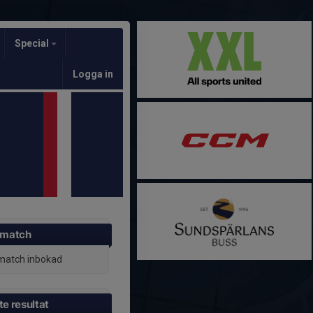
Special
Logga in
 match
match inbokad
e resultat