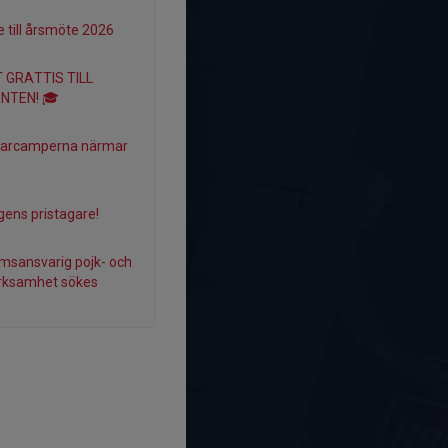
e till årsmöte 2026
 GRATTIS TILL
NTEN! 🎓
rcamperna närmar
ens pristagare!
sansvarig pojk- och
erksamhet sökes