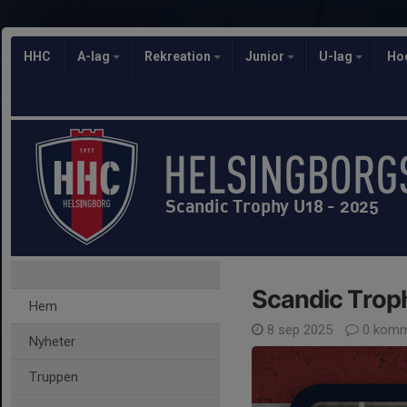
HHC
A-lag
Rekreation
Junior
U-lag
Ho
Scandic Trophy U18 - 2025
Scandic Trop
Hem
8 sep 2025
0 komm
Nyheter
Truppen