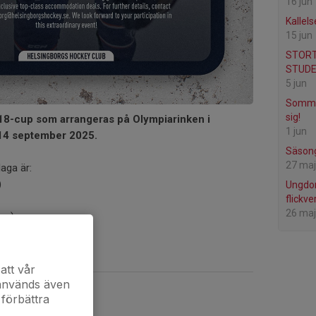
16 jun
Kallels
15 jun
STORT
STUDE
5 jun
Somma
sig!
18-cup som arrangeras på Olympiarinken i
1 jun
-14 september 2025.
Säsong
27 maj
laga är:
)
Ungdom
flickv
26 maj
mn)
att vår
 används även
 förbättra