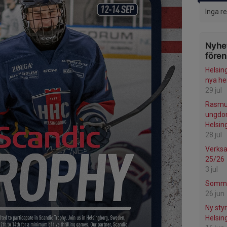
Inga r
Nyhet
före
Helsing
nya he
29 jul
Rasmus
ungdom
Helsin
28 jul
Verks
25/26
3 jul
Sommar
26 jun
Ny styr
Helsin