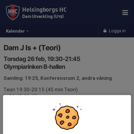
Helsingborgs HC
Dam Utveckling (U19)
Logga in
Kalender
Dam J Is + (Teori)
Torsdag 26 feb, 19:30-21:45
Olympiarinken B-hallen
Samling: 19:25, Konferensrum 2, andra våning
Teori 19:30-20:15 (45 min Teori)
Is 20:45-21:45