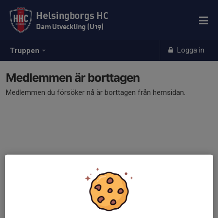
Helsingborgs HC
Dam Utveckling (U19)
Logga in
Truppen
Medlemmen är borttagen
Medlemmen du försöker nå är borttagen från hemsidan.