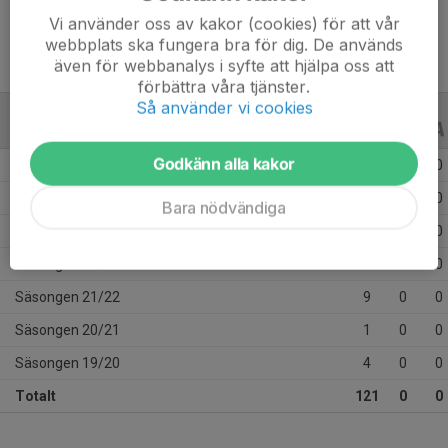
Vi använder oss av kakor (cookies) för att vår
webbplats ska fungera bra för dig. De används
även för webbanalys i syfte att hjälpa oss att
förbättra våra tjänster.
Så använder vi cookies
ALLA SERIER
ALLA ÅR
Godkänn alla kakor
Säsongen 25/26
42
0
0
Säsongen 24/25
21
0
0
Bara nödvändiga
Säsongen 23/24
18
0
0
Säsongen 22/23
26
0
0
Säsongen 21/22
9
0
0
Säsongen 20/21
1
0
0
Säsongen 19/20
4
0
0
Totalt
121
0
0