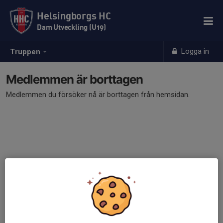
Helsingborgs HC
Dam Utveckling (U19)
Logga in
Truppen
Medlemmen är borttagen
Medlemmen du försöker nå är borttagen från hemsidan.