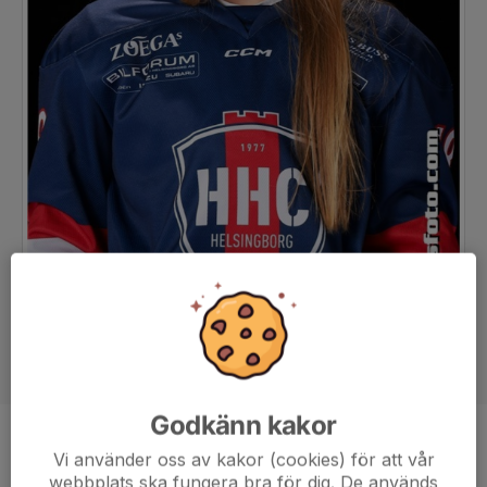
Godkänn kakor
Position
Back
Vi använder oss av kakor (cookies) för att vår
webbplats ska fungera bra för dig. De används
Ålder
16 år