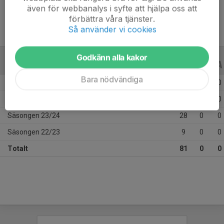
även för webbanalys i syfte att hjälpa oss att
förbättra våra tjänster.
Så använder vi cookies
Godkänn alla kakor
ALLA SERIER
ALLA ÅR
Bara nödvändiga
Säsongen 25/26
18
0
0
Säsongen 24/25
26
0
0
Säsongen 23/24
28
0
0
Säsongen 22/23
9
0
0
Totalt
81
0
0