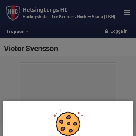
Helsingborgs HC
Hockeyskola - Tre Kronors Hockey Skola (TKH)
Logga in
Truppen
Victor Svensson
Titel
Tränare T20