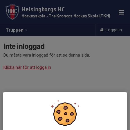
Helsingborgs HC
Hockeyskola - Tre Kronors Hockey Skola (TKH)
Logga in
Truppen
Inte inloggad
Du måste vara inloggad för att se denna sida.
Klicka här för att logga in