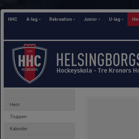
HHC
A-lag
Rekreation
Junior
U-lag
Ho
Hockeyskola - Tre Kronors H
Hem
Truppen
Kalender