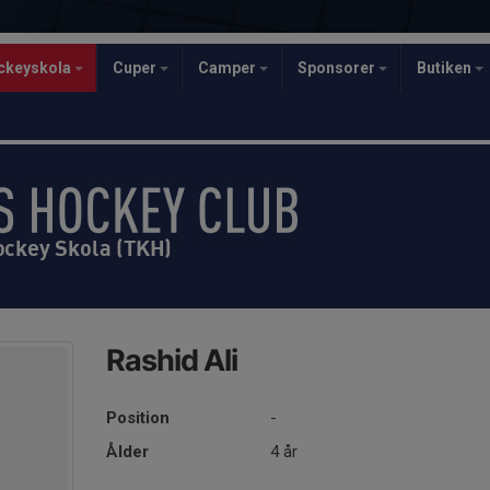
ckeyskola
Cuper
Camper
Sponsorer
Butiken
ockey Skola (TKH)
Rashid Ali
Position
-
Ålder
4 år