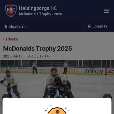
Helsingborgs HC
McDonald's Trophy - 2026
Logga in
Bildgalleri
Tillbaka
McDonalds Trophy 2025
2025-04-13
|
Bild
63
av 143