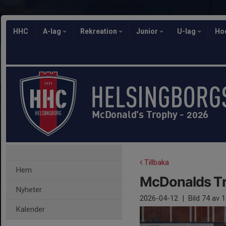
HHC
A-lag
Rekreation
Junior
U-lag
Ho
McDonald's Trophy - 2026
Tillbaka
Hem
McDonalds T
Nyheter
2026-04-12
|
Bild
74
av 1
Kalender