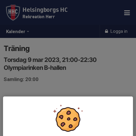
Helsingborgs HC
Rekreation Herr
Logga in
Kalender
Träning
Torsdag 9 mar 2023, 21:00-22:30
Olympiarinken B-hallen
Samling: 20:00