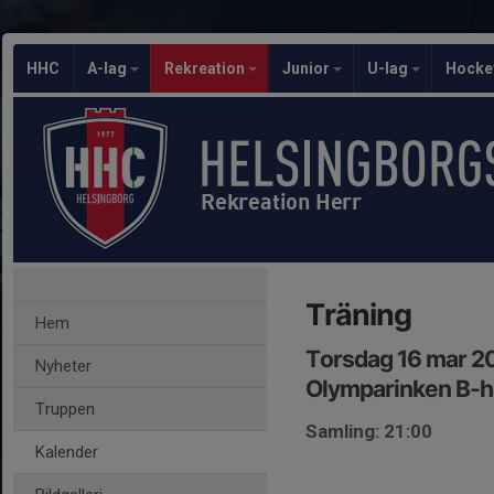
HHC
A-lag
Rekreation
Junior
U-lag
Hocke
Rekreation Herr
Träning
Hem
Torsdag 16 mar 2
Nyheter
Olymparinken B-h
Truppen
Samling: 21:00
Kalender