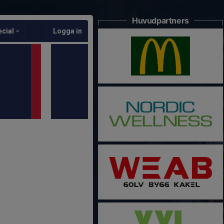
Huvudpartners
ecial
Logga in