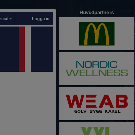
Huvudpartners
ecial
Logga in