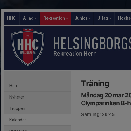
HHC
A-lag
Rekreation
Junior
U-lag
Hocke
Rekreation Herr
Träning
Hem
Måndag 20 mar 20
Nyheter
Olymparinken B-h
Truppen
Samling: 20:45
Kalender