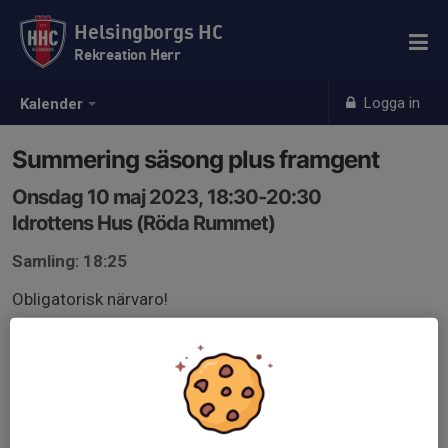
Helsingborgs HC
Rekreation Herr
Logga in
Kalender
Summering säsong plus framgent
Onsdag 10 maj 2023, 18:30-20:30
Idrottens Hus (Röda Rummet)
Samling: 18:25
Obligatorisk närvaro!