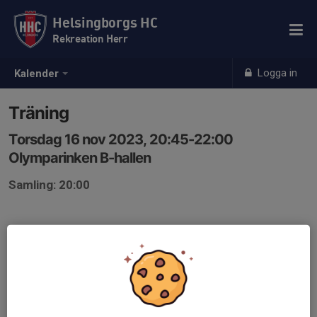
Helsingborgs HC
Rekreation Herr
Logga in
Kalender
Träning
Torsdag 16 nov 2023, 20:45-22:00
Olymparinken B-hallen
Samling: 20:00