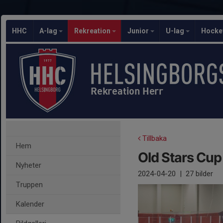
HHC
A-lag
Rekreation
Junior
U-lag
Hocke
Rekreation Herr
Tillbaka
Hem
Old Stars Cu
Nyheter
2024-04-20
|
27 bilder
Truppen
Kalender