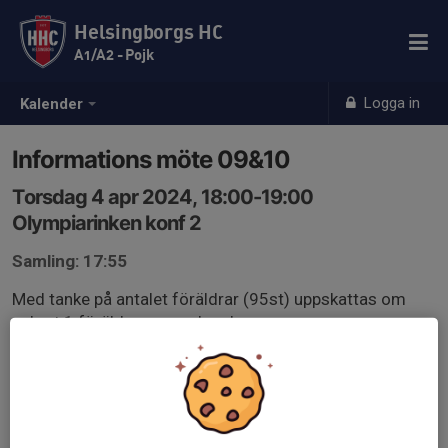
Helsingborgs HC
A1/A2 - Pojk
Logga in
Kalender
Informations möte 09&10
Torsdag 4 apr 2024, 18:00-19:00
Olympiarinken konf 2
Samling: 17:55
Med tanke på antalet föräldrar (95st) uppskattas om
enbart 1 förälder per spelare kommer.