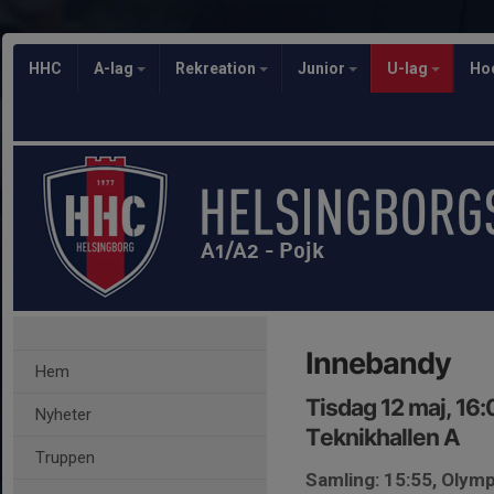
HHC
A-lag
Rekreation
Junior
U-lag
Ho
A1/A2 - Pojk
Innebandy
Hem
Tisdag 12 maj, 16
Nyheter
Teknikhallen A
Truppen
Samling: 15:55, Olymp