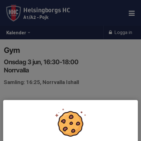
Helsingborgs HC
A1/A2 - Pojk
Logga in
Kalender
Gym
Onsdag 3 jun, 16:30-18:00
Norrvalla
Samling: 16:25, Norrvalla Ishall