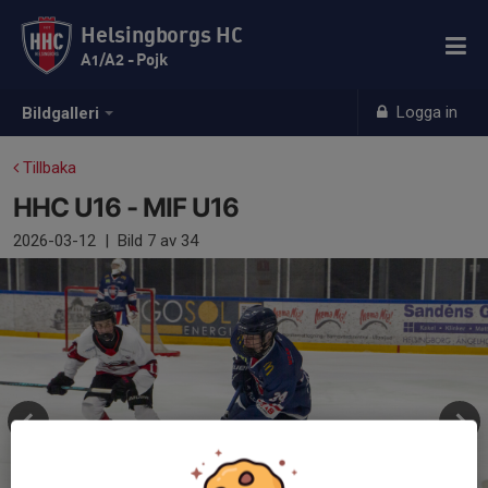
Helsingborgs HC
A1/A2 - Pojk
Logga in
Bildgalleri
Tillbaka
HHC U16 - MIF U16
2026-03-12
|
Bild
7
av 34