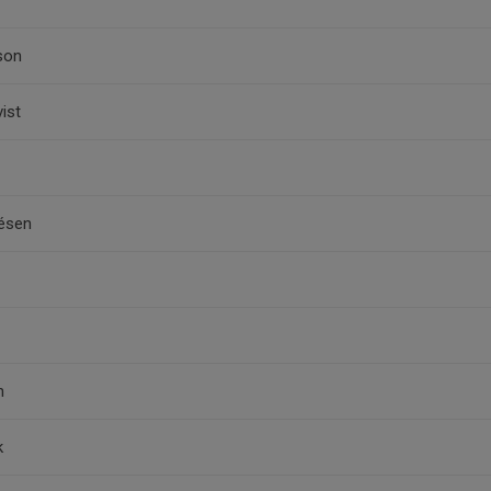
son
ist
résen
n
k