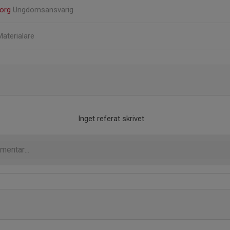
Borg
Ungdomsansvarig
Materialare
Inget referat skrivet