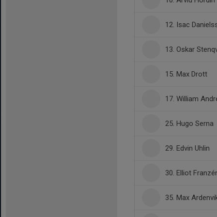
10. Arvid Hördin
12. Isac Daniels
13. Oskar Stenqv
15. Max Drott
17. William And
25. Hugo Serna
29. Edvin Uhlin
30. Elliot Franzé
35. Max Ardenvi