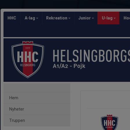
HHC
A-lag
Rekreation
Junior
U-lag
Ho
A1/A2 - Pojk
Hem
Nyheter
Truppen