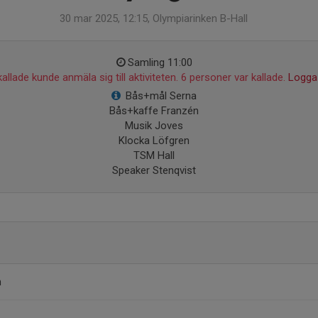
30 mar 2025, 12:15, Olympiarinken B-Hall
Samling 11:00
allade kunde anmäla sig till aktiviteten. 6 personer var kallade.
Logga 
Bås+mål Serna
Bås+kaffe Franzén
Musik Joves
Klocka Löfgren
TSM Hall
Speaker Stenqvist
n