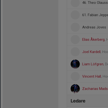
46. Theo Olaus
61. Fabian Jepp
Andreas Joves
Elias Åkerberg
,
Joel Kardell
, Ho
Liam Löfgren
, 
Vincent Hall
, H
Zacharias Mads
Ledare