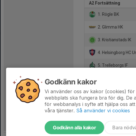
A2 Fortsättning
1. Rögle BK
2. Glimma HK
3. Kristianstads IK
4. Helsingborg HC 
5. Trelleborgs IF
6. Frosta HC / IK Pa
Godkänn kakor
7. Lund Giants HC
Vi använder oss av kakor (cookies) för 
webbplats ska fungera bra för dig. De
för webbanalys i syfte att hjälpa oss att
våra tjänster.
Så använder vi cookies
Godkänn alla kakor
Bara nödv