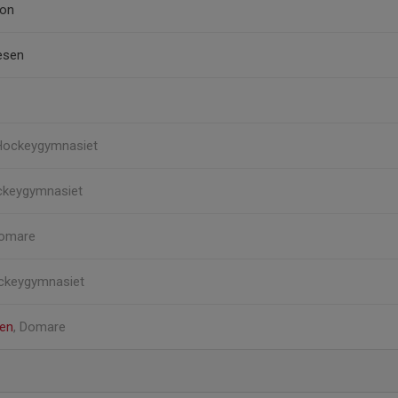
son
esen
 Hockeygymnasiet
ckeygymnasiet
Domare
ockeygymnasiet
en
, Domare