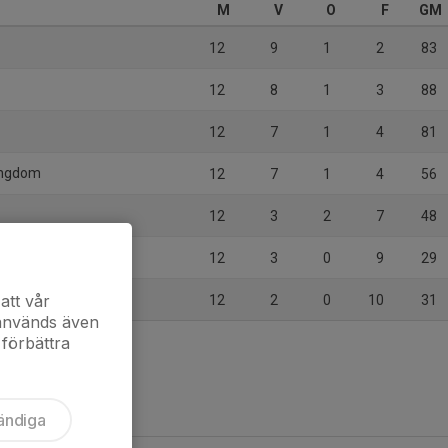
M
V
O
F
GM
12
9
1
2
83
12
8
1
3
88
12
7
1
4
81
Ungdom
12
7
1
4
56
12
3
2
7
48
ntern
12
3
0
9
29
att vår
12
2
0
10
31
 används även
 förbättra
ändiga