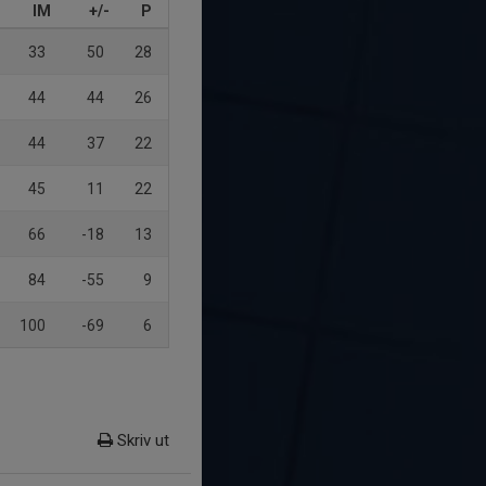
IM
+/-
P
33
50
28
44
44
26
44
37
22
45
11
22
66
-18
13
84
-55
9
100
-69
6
Skriv ut