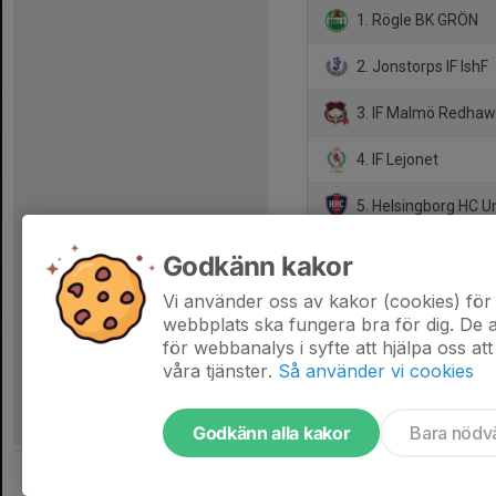
1. Rögle BK GRÖN
2. Jonstorps IF IshF
3. IF Malmö Redhaw
4. IF Lejonet
5. Helsingborg HC 
6. Mörrums GoIS IK
Godkänn kakor
7. Halmstad Hamme
Vi använder oss av kakor (cookies) för 
webbplats ska fungera bra för dig. De
för webbanalys i syfte att hjälpa oss att
våra tjänster.
Så använder vi cookies
Godkänn alla kakor
Bara nödv
Tjäna pengar till laget