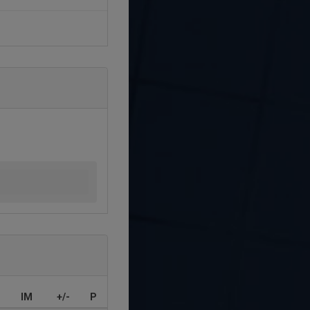
IM
+/-
P