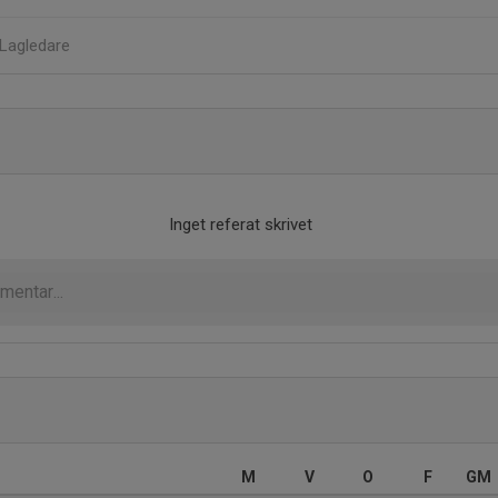
Lagledare
Inget referat skrivet
M
V
O
F
GM