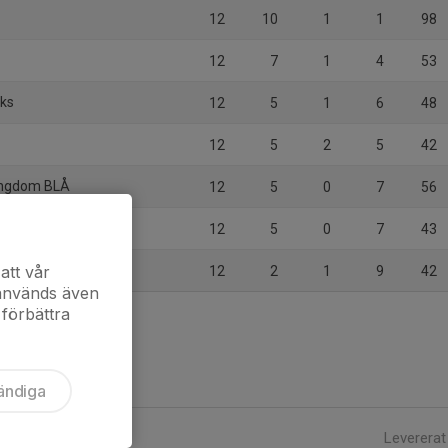
12
10
1
1
98
12
7
1
4
53
ks
12
5
1
6
48
12
5
2
5
42
Ungdom BLÅ
12
5
0
7
56
12
5
0
7
43
rs HC
att vår
12
2
1
9
42
 används även
 förbättra
ändiga
Levererat