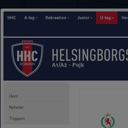
HHC
A-lag
Rekreation
Junior
U-lag
Ho
A1/A2 - Pojk
Hem
Nyheter
Truppen