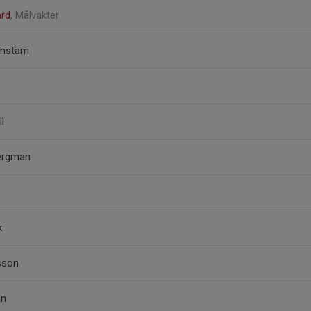
ard
, Målvakter
enstam
l
Bergman
k
sson
an