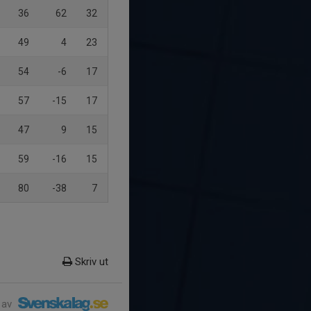
36
62
32
49
4
23
54
-6
17
57
-15
17
47
9
15
59
-16
15
80
-38
7
Skriv ut
 av