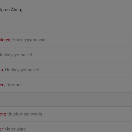
llgren Åberg
leryd
, Hockeygymnasiet
 Hockeygymnasiet
on
, Hockeygymnasiet
en
, Domare
Borg
Ungdomsansvarig
er
Materialare