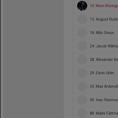
10. Mion Rönng
13. August Rud
18. Milo Sivius
24. Jacob Wikhäl
28. Alexander 
29. Edvin Uhlin
35. Max Ardenvi
50. Isac Rasmu
88. Malte Fältm