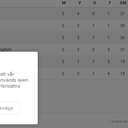
M
V
O
F
GM
5
4
0
1
31
5
3
1
1
30
5
3
1
1
26
Ungdom
5
2
0
3
21
5
1
1
3
19
att vår
5
0
1
4
19
 används även
 förbättra
ändiga
Levererat