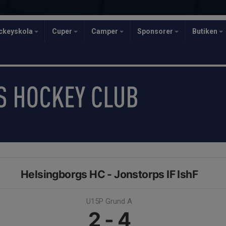
ckeyskola
Cuper
Camper
Sponsorer
Butiken
Helsingborgs HC - Jonstorps IF IshF
U15P Grund A
2 - 4