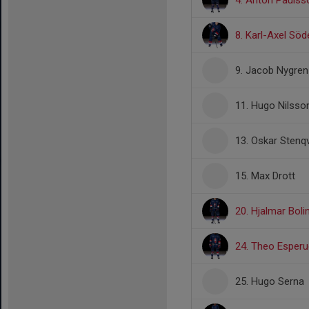
4. Anton Paulss
8. Karl-Axel Söd
9. Jacob Nygren
11. Hugo Nilsso
13. Oskar Stenqv
15. Max Drott
20. Hjalmar Boli
24. Theo Esperu
25. Hugo Serna