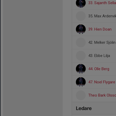
33. Sajanth Sella
35. Max Ardenvi
39. Hien Doan
42. Melker Sjölin
43. Ebbe Lilja
44. Olle Berg
47. Noel Flygare
Theo Bark Olss
Ledare