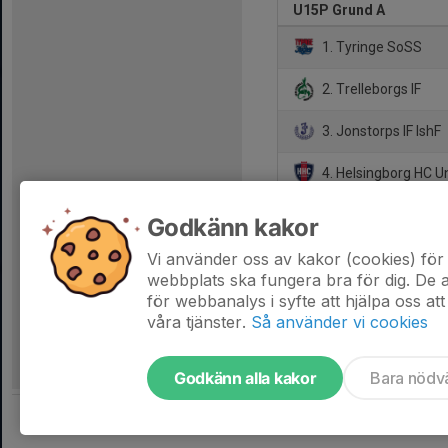
U15P Grund A
1. Tyringe SoSS
2. Trelleborgs IF
3. Jonstorps IF IshF
4. Helsingborg HC 
5. Glimma HK
Godkänn kakor
6. Osby IK
Vi använder oss av kakor (cookies) för 
webbplats ska fungera bra för dig. De
för webbanalys i syfte att hjälpa oss att
våra tjänster.
Så använder vi cookies
Godkänn alla kakor
Bara nödv
Tjäna pengar till laget