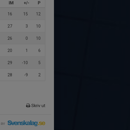
IM
+/-
P
16
15
12
27
3
10
26
0
10
20
1
6
29
-10
5
28
-9
2
Skriv ut
 av