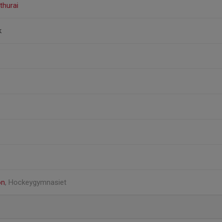
thurai
k
on
, Hockeygymnasiet