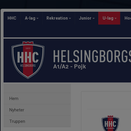
HHC
A-lag
Rekreation
Junior
U-lag
Ho
A1/A2 - Pojk
Hem
Nyheter
Truppen