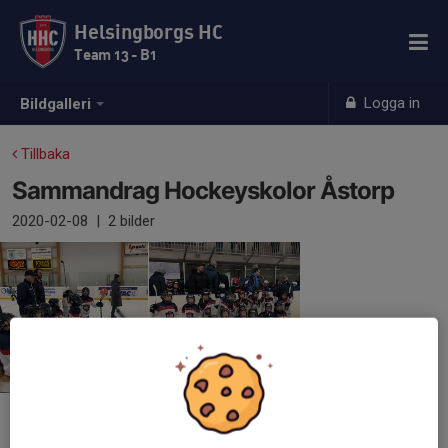
Helsingborgs HC
Team 13 - B1
Logga in
Bildgalleri
Tillbaka
Sammandrag Hockeyskolor Åstorp
2020-02-08
|
2 bilder