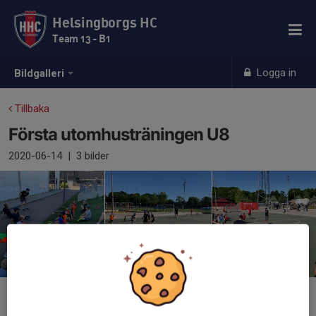
Helsingborgs HC
Team 13 - B1
Logga in
Bildgalleri
Tillbaka
Första utomhusträningen U8
2020-06-14
|
3 bilder