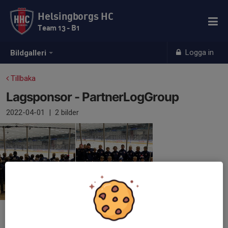
Helsingborgs HC
Team 13 - B1
Logga in
Bildgalleri
Tillbaka
Lagsponsor - PartnerLogGroup
2022-04-01
|
2 bilder