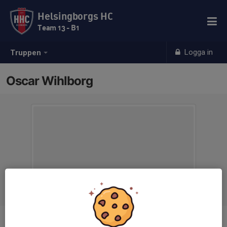
Helsingborgs HC
Team 13 - B1
Logga in
Truppen
Oscar Wihlborg
Titel
Huvudtränare