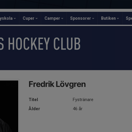
yskola
Cuper
Camper
Sponsorer
Butiken
Sp
Fredrik Lövgren
Titel
Fystränare
Ålder
46 år