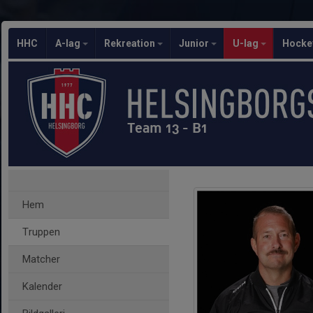
HHC
A-lag
Rekreation
Junior
U-lag
Hocke
Team 13 - B1
Hem
Truppen
Matcher
Kalender