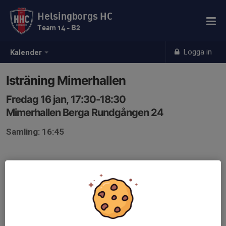
Helsingborgs HC
Team 14 - B2
Logga in
Kalender
Isträning Mimerhallen
Fredag 16 jan, 17:30-18:30
Mimerhallen Berga Rundgången 24
Samling: 16:45