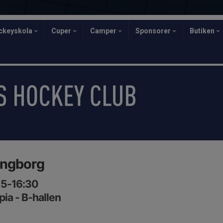
ckeyskola
Cuper
Camper
Sponsorer
Butiken
ingborg
15-16:30
ia - B-hallen