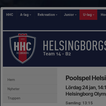
HHC
A-lag
Rekreation
Junior
U-lag
Ho
Team 14 - B2
Poolspel Hels
Hem
Lördag 24 jan, 14:
Nyheter
Helsingborg Olymp
Truppen
Samling: 13:15