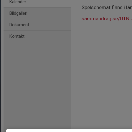
Kalender
Spelschemat finns i lä
Bildgalleri
sammandrag.se/UTN
Dokument
Kontakt