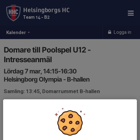
Helsingborgs HC
Team 14 - B2
Logga in
Kalender
Domare till Poolspel U12 -
Intresseanmäl
Lördag 7 mar, 14:15-16:30
Helsingborg Olympia - B-hallen
Samling: 13:45, Domarrummet B-hallen
Obs! Detta är endast en intresseanmälan. Vi behöver 2
domare och kommer att kontakta ett par av dem som
tackat ja tills vi har två domare som bekräftat att de kan.