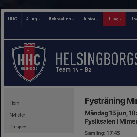
HHC
A-lag
Rekreation
Junior
U-lag
Ho
Team 14 - B2
Fysträning M
Hem
Måndag 15 jun, 18
Nyheter
Fysiksalen i Mime
Truppen
Samling: 17:45