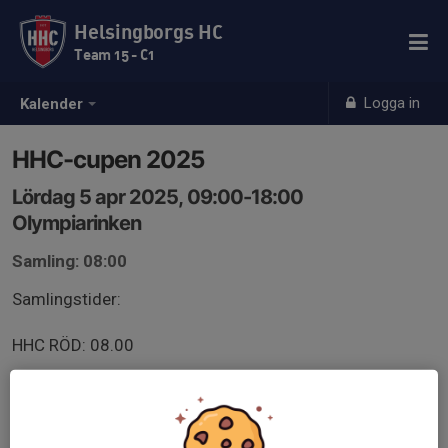
Helsingborgs HC
Team 15 - C1
Logga in
Kalender
HHC-cupen 2025
Lördag 5 apr 2025, 09:00-18:00
Olympiarinken
Samling: 08:00
Samlingstider:
HHC RÖD: 08.00
HHC VIT: 08.00
HHC BLÅ: 08.40