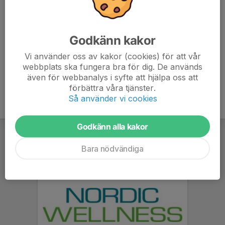
Se spelschema för dagen i länk nedan
cuponline.se/games.aspx?
Godkänn kakor
cupID=38345#&&class=42792&date=2025-04-
Vi använder oss av kakor (cookies) för att vår
05&typ=&group=53846&arena=
webbplats ska fungera bra för dig. De används
även för webbanalys i syfte att hjälpa oss att
förbättra våra tjänster.
Så använder vi cookies
Godkänn alla kakor
Bara nödvändiga