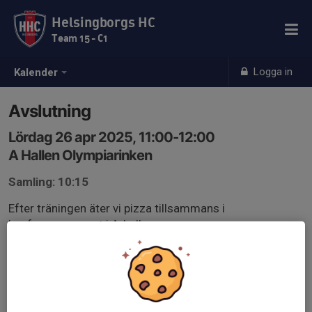
Helsingborgs HC
Team 15 - C1
Logga in
Kalender
Avslutning
Lördag 26 apr 2025, 11:00-12:00
A Hallen Olympiarinken
Samling: 10:15
Efter träningen äter vi pizza tillsammans i
konferensrummet i A-hallen.