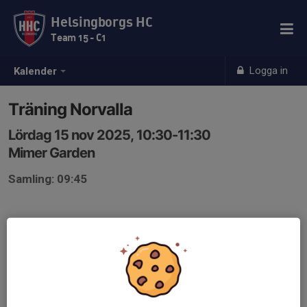
Helsingborgs HC
Team 15 - C1
Logga in
Kalender
Träning Norvalla
Lördag 15 nov 2025, 10:30-11:30
Mimer Garden
Samling: 09:45