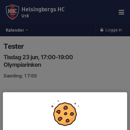
Helsingborgs HC
U18
Logga in
Kalender
Tester
Tisdag 23 jun, 17:00-19:00
Olympiarinken
Samling: 17:00