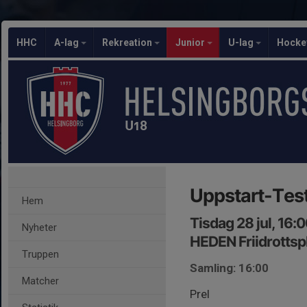
HHC
A-lag
Rekreation
Junior
U-lag
Hocke
U18
Uppstart-Tes
Hem
Tisdag 28 jul, 16:
Nyheter
HEDEN Friidrottsp
Truppen
Samling: 16:00
Matcher
Prel