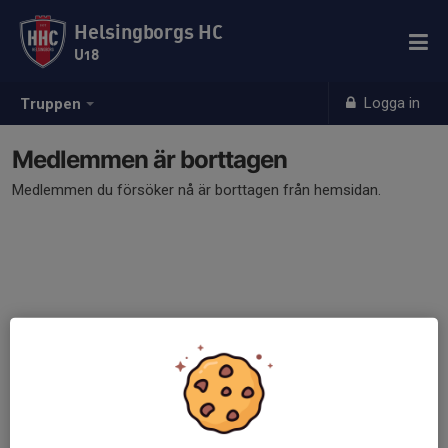
Helsingborgs HC
U18
Logga in
Truppen
Medlemmen är borttagen
Medlemmen du försöker nå är borttagen från hemsidan.