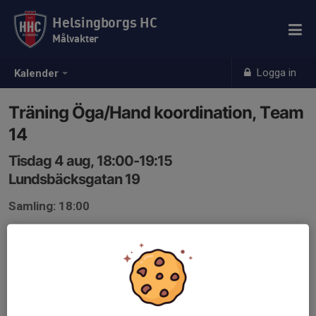
Helsingborgs HC
Målvakter
Logga in
Kalender
Träning Öga/Hand koordination, Team
14
Tisdag 4 aug, 18:00-19:15
Lundsbäcksgatan 19
Samling: 18:00
Vi kommer att vara inomhus i ett garage på
Lundsbäcksgatan 19 och träna på öga/hand
koordination, främst genom att kasta och fånga bollar.
Kläder: Träningskläder och utomhusskor