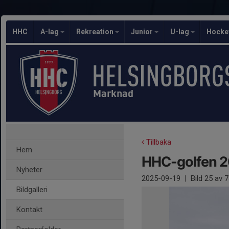
HHC
A-lag
Rekreation
Junior
U-lag
Hocke
Marknad
Tillbaka
Hem
HHC-golfen 
Nyheter
2025-09-19
|
Bild
25
av 7
Bildgalleri
Kontakt