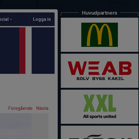
Huvudpartners
ecial
Logga in
Föregående
Nästa